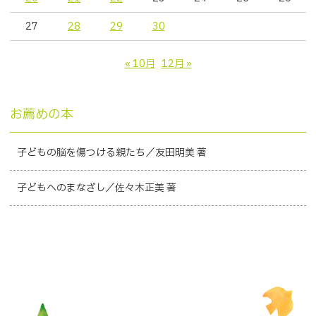
27
28
29
30
« 10月
12月 »
お薦めの本
子どもの脳を傷つける親たち／友田明美 著
子どもへのまなざし／佐々木正美 著