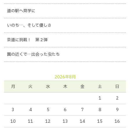
道の駅へ見学に
いのち…、そして優しさ
茶道に挑戦！ 第２弾
園の近くで…出会った虫たち
2026年8月
月
火
水
木
金
土
日
1
2
3
4
5
6
7
8
9
10
11
12
13
14
15
16