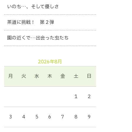
いのち…、そして優しさ
茶道に挑戦！ 第２弾
園の近くで…出会った虫たち
2026年8月
月
火
水
木
金
土
日
1
2
3
4
5
6
7
8
9