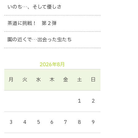
いのち…、そして優しさ
茶道に挑戦！ 第２弾
園の近くで…出会った虫たち
2026年8月
月
火
水
木
金
土
日
1
2
3
4
5
6
7
8
9