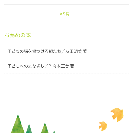
« 9月
お薦めの本
子どもの脳を傷つける親たち／友田明美 著
子どもへのまなざし／佐々木正美 著