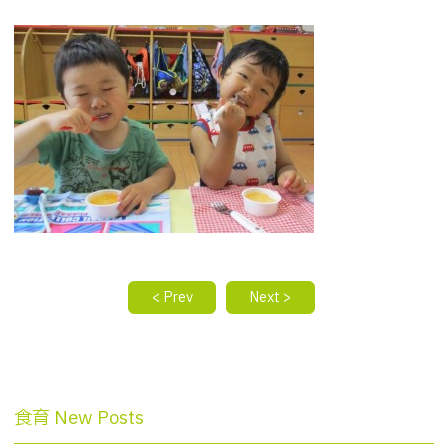
< Prev
Next >
食育 New Posts