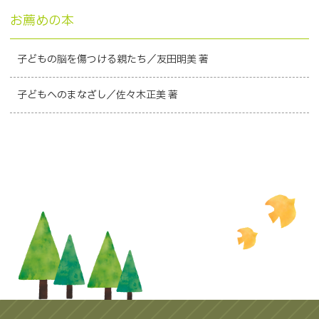
お薦めの本
子どもの脳を傷つける親たち／友田明美 著
子どもへのまなざし／佐々木正美 著