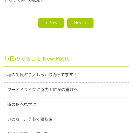
☆ももぐみ 0歳児☆
< Prev
Next >
毎日のできごと New Posts
稲の生長ぶり／しっかり育ってます！
フードドライブに協力！誰かの喜びへ
道の駅へ見学に
いのち…、そして優しさ