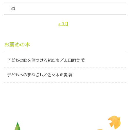
31
« 9月
お薦めの本
子どもの脳を傷つける親たち／友田明美 著
子どもへのまなざし／佐々木正美 著