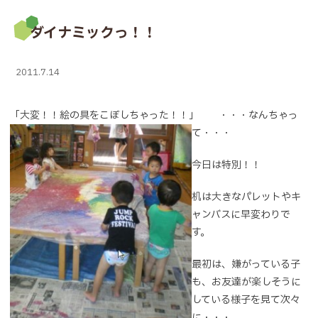
ダイナミックっ！！
2011.7.14
「大変！！絵の具をこぼしちゃっ
た！！」 ・・・なんちゃっ
て・・・
今日は特別！！
机は大きなパレットやキ
ャンバスに早変わりで
す。
最初は、嫌がっている子
も、お友達が楽しそうに
している様子を見て次々
に・・・