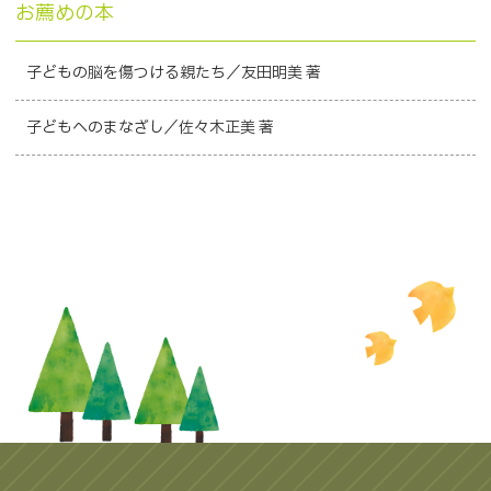
お薦めの本
子どもの脳を傷つける親たち／友田明美 著
子どもへのまなざし／佐々木正美 著