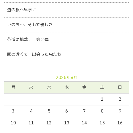
道の駅へ見学に
いのち…、そして優しさ
茶道に挑戦！ 第２弾
園の近くで…出会った虫たち
2026年8月
月
火
水
木
金
土
日
1
2
3
4
5
6
7
8
9
10
11
12
13
14
15
16