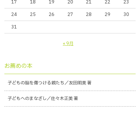
17
18
19
20
21
22
23
24
25
26
27
28
29
30
31
« 9月
お薦めの本
子どもの脳を傷つける親たち／友田明美 著
子どもへのまなざし／佐々木正美 著