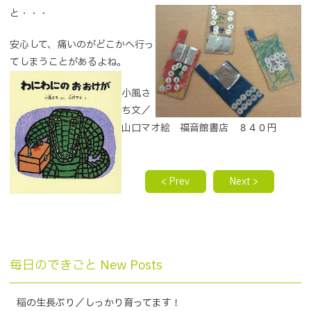
と・・・
安心して、痛いのがどこかへ行っ
てしまうことがあるよね。
小風さ
ち文／
山口マオ絵 福音館書店 ８４０円
< Prev
Next >
毎日のできごと New Posts
稲の生長ぶり／しっかり育ってます！