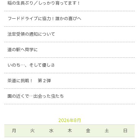
稲の生長ぶり／しっかり育ってます！
フードドライブに協力！誰かの喜びへ
法定受領の通知について
道の駅へ見学に
いのち…、そして優しさ
茶道に挑戦！ 第２弾
園の近くで…出会った虫たち
2026年8月
月
火
水
木
金
土
日