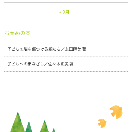
« 9月
お薦めの本
子どもの脳を傷つける親たち／友田明美 著
子どもへのまなざし／佐々木正美 著