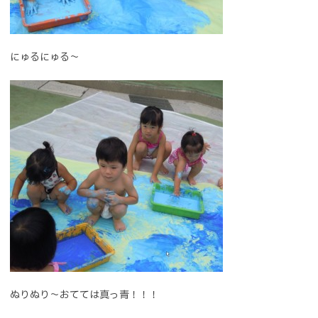
にゅるにゅる～
ぬりぬり～おてては真っ青！！！