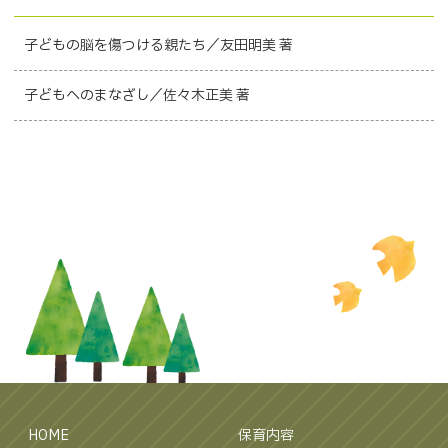
子どもの脳を傷つける親たち／友田明美 著
子どもへのまなざし／佐々木正美 著
HOME
保育内容