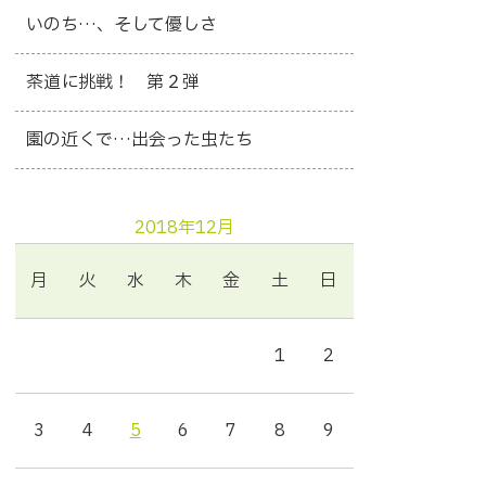
いのち…、そして優しさ
茶道に挑戦！ 第２弾
園の近くで…出会った虫たち
2018年12月
月
火
水
木
金
土
日
1
2
3
4
5
6
7
8
9