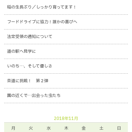
稲の生長ぶり／しっかり育ってます！
フードドライブに協力！誰かの喜びへ
法定受領の通知について
道の駅へ見学に
いのち…、そして優しさ
茶道に挑戦！ 第２弾
園の近くで…出会った虫たち
2018年11月
月
火
水
木
金
土
日