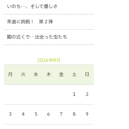
いのち…、そして優しさ
茶道に挑戦！ 第２弾
園の近くで…出会った虫たち
2026年8月
月
火
水
木
金
土
日
1
2
3
4
5
6
7
8
9