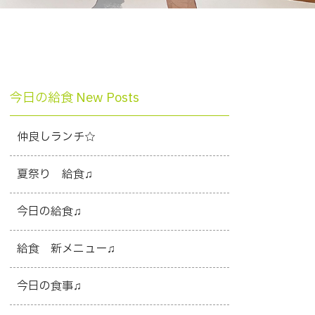
今日の給食 New Posts
仲良しランチ☆
夏祭り 給食♫
今日の給食♫
給食 新メニュー♫
今日の食事♫