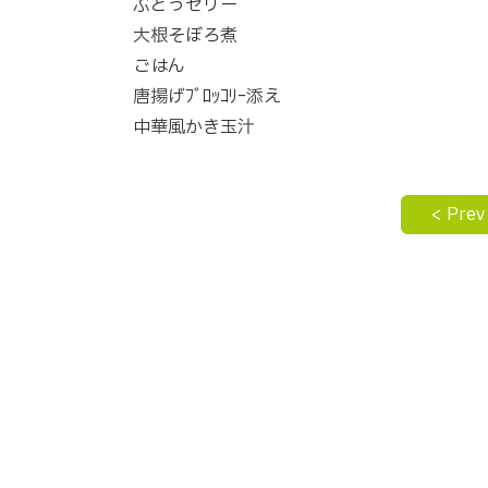
ぶどうゼリー
大根そぼろ煮
ごはん
唐揚げﾌﾞﾛｯｺﾘｰ添え
中華風かき玉汁
< Prev