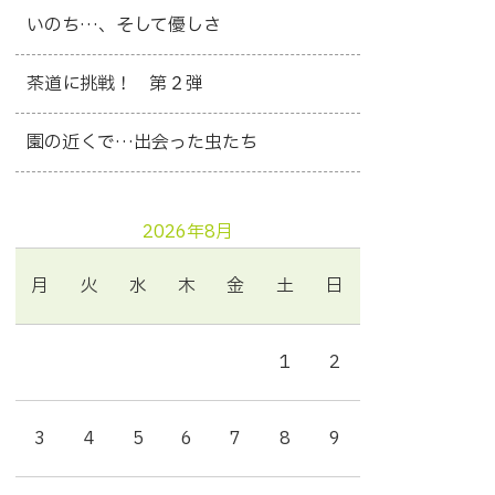
いのち…、そして優しさ
茶道に挑戦！ 第２弾
園の近くで…出会った虫たち
2026年8月
月
火
水
木
金
土
日
1
2
3
4
5
6
7
8
9