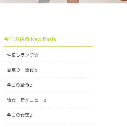
今日の給食 New Posts
仲良しランチ☆
夏祭り 給食♫
今日の給食♫
給食 新メニュー♫
今日の食事♫