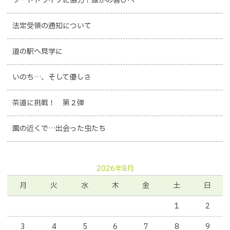
フードドライブに協力！誰かの喜びへ
法定受領の通知について
道の駅へ見学に
いのち…、そして優しさ
茶道に挑戦！ 第２弾
園の近くで…出会った虫たち
2026年8月
月
火
水
木
金
土
日
1
2
3
4
5
6
7
8
9