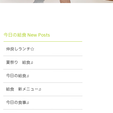
今日の給食 New Posts
仲良しランチ☆
夏祭り 給食♫
今日の給食♫
給食 新メニュー♫
今日の食事♫