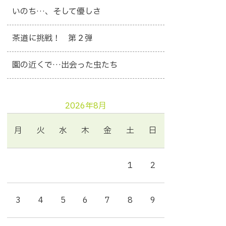
いのち…、そして優しさ
茶道に挑戦！ 第２弾
園の近くで…出会った虫たち
2026年8月
月
火
水
木
金
土
日
1
2
3
4
5
6
7
8
9