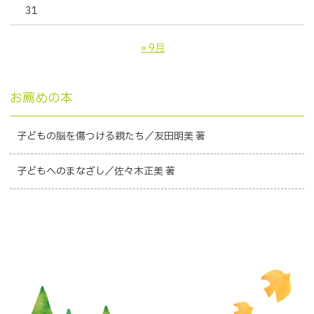
31
« 9月
お薦めの本
子どもの脳を傷つける親たち／友田明美 著
子どもへのまなざし／佐々木正美 著