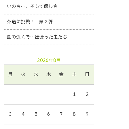
いのち…、そして優しさ
茶道に挑戦！ 第２弾
園の近くで…出会った虫たち
2026年8月
月
火
水
木
金
土
日
1
2
3
4
5
6
7
8
9