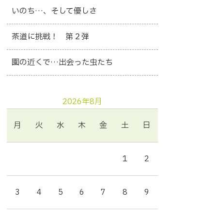
いのち…、そして優しさ
茶道に挑戦！ 第２弾
園の近くで…出会った虫たち
2026年8月
月
火
水
木
金
土
日
1
2
3
4
5
6
7
8
9