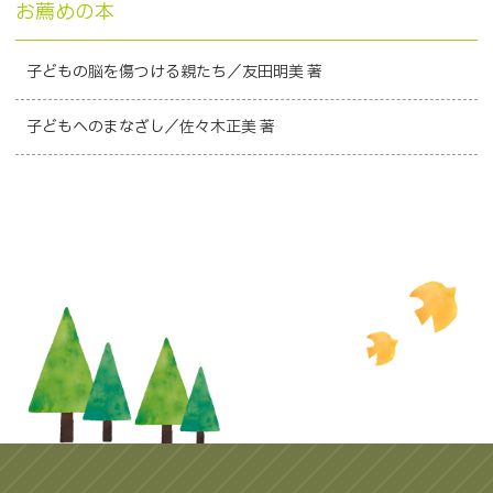
お薦めの本
子どもの脳を傷つける親たち／友田明美 著
子どもへのまなざし／佐々木正美 著