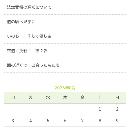
法定受領の通知について
道の駅へ見学に
いのち…、そして優しさ
茶道に挑戦！ 第２弾
園の近くで…出会った虫たち
2026年8月
月
火
水
木
金
土
日
1
2
3
4
5
6
7
8
9