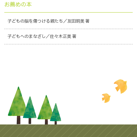
お薦めの本
子どもの脳を傷つける親たち／友田明美 著
子どもへのまなざし／佐々木正美 著