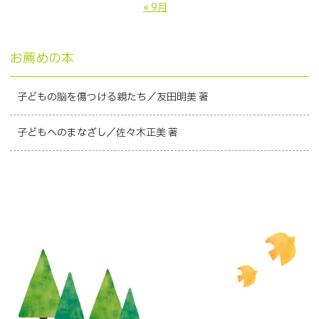
« 9月
お薦めの本
子どもの脳を傷つける親たち／友田明美 著
子どもへのまなざし／佐々木正美 著