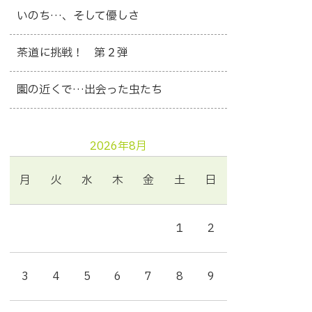
いのち…、そして優しさ
茶道に挑戦！ 第２弾
園の近くで…出会った虫たち
2026年8月
月
火
水
木
金
土
日
1
2
3
4
5
6
7
8
9