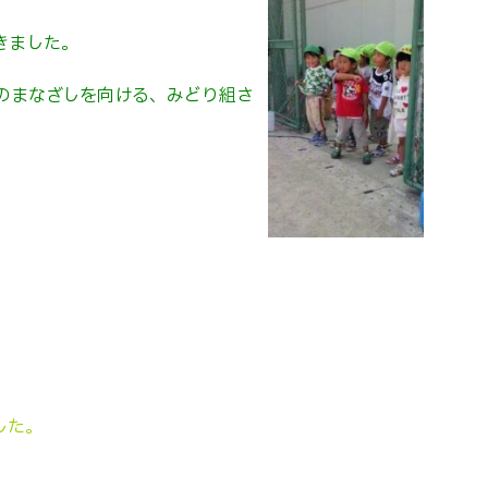
きました。
のまなざしを向ける、みどり組さ
した。