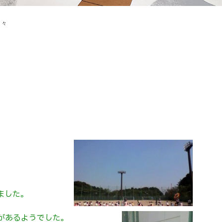
日々
々
ました。
があるようでした。