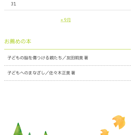
31
« 9月
お薦めの本
子どもの脳を傷つける親たち／友田明美 著
子どもへのまなざし／佐々木正美 著