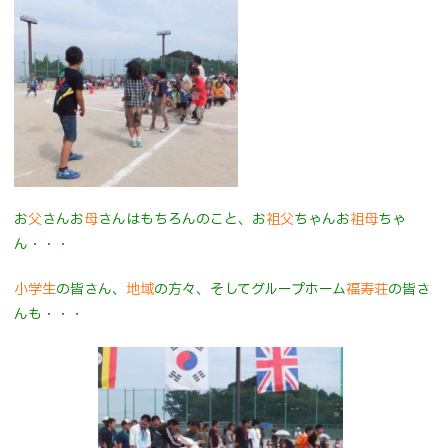
お
父
さんお
母
さんはもちろんのこと、お
祖父
ちゃんお
祖母
ちゃ
ん・・・
小学生
の皆さん、
地域
の方々、そしてグループホーム
福寿荘
の皆さ
んも・・・