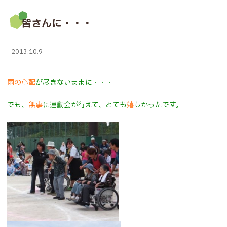
皆さんに・・・
2013.10.9
雨の心配
が尽きないままに・・・
でも、
無事
に運動会が行えて、とても
嬉
しかったです。