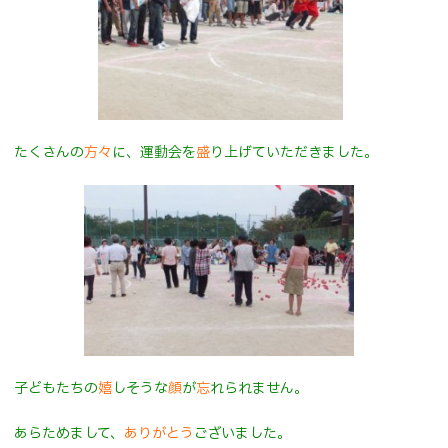
たくさんの
方々
に、運動会を
盛
り上げていただきました。
子どもたちの
嬉
しそうな
顔
が
忘
れられません。
あらためまして、
ありがとう
ございました。