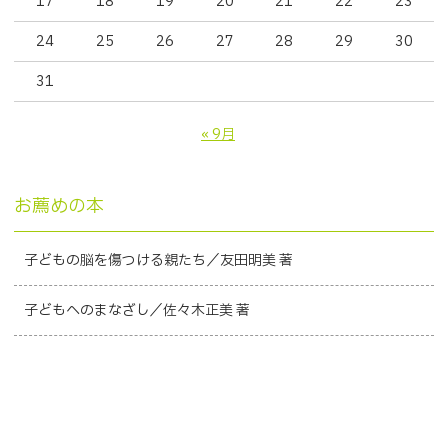
17
18
19
20
21
22
23
24
25
26
27
28
29
30
31
« 9月
お薦めの本
子どもの脳を傷つける親たち／友田明美 著
子どもへのまなざし／佐々木正美 著