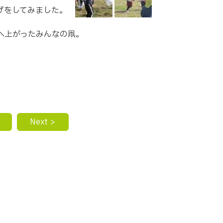
あげをしてみました。
へ上がったみんなの凧。
Next >