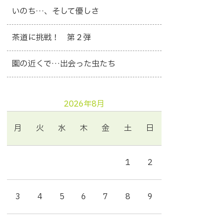
いのち…、そして優しさ
茶道に挑戦！ 第２弾
園の近くで…出会った虫たち
2026年8月
月
火
水
木
金
土
日
1
2
3
4
5
6
7
8
9