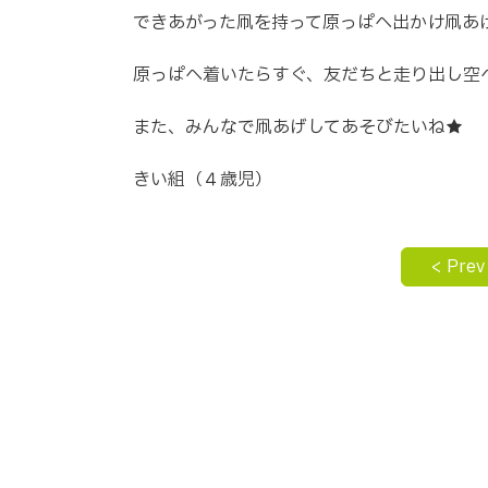
できあがった凧を持って原っぱへ出かけ凧
原っぱへ着いたらすぐ、友だちと走り出し空
また、みんなで凧あげしてあそびたいね★
きい組（４歳児）
< Prev