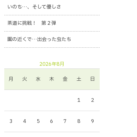
いのち…、そして優しさ
茶道に挑戦！ 第２弾
園の近くで…出会った虫たち
2026年8月
月
火
水
木
金
土
日
1
2
3
4
5
6
7
8
9