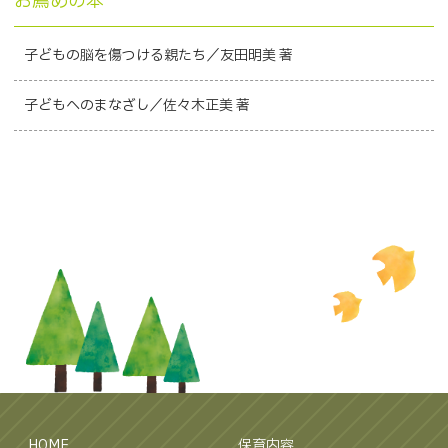
お薦めの本
子どもの脳を傷つける親たち／友田明美 著
子どもへのまなざし／佐々木正美 著
HOME
保育内容