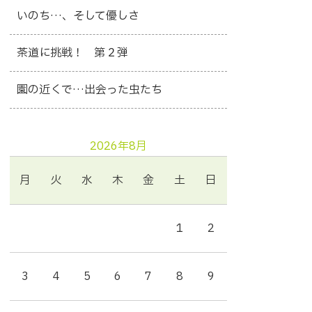
いのち…、そして優しさ
茶道に挑戦！ 第２弾
園の近くで…出会った虫たち
2026年8月
月
火
水
木
金
土
日
1
2
3
4
5
6
7
8
9