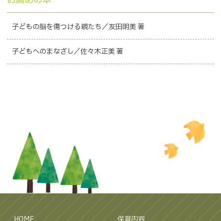
お薦めの本
子どもの脳を傷つける親たち／友田明美 著
子どもへのまなざし／佐々木正美 著
HOME
保育内容