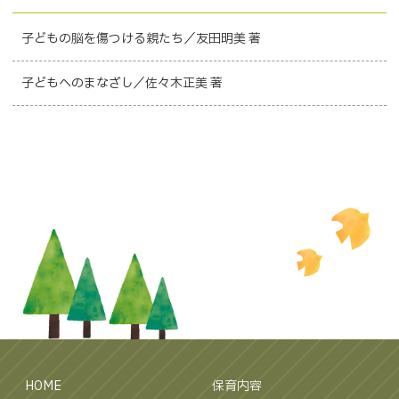
子どもの脳を傷つける親たち／友田明美 著
子どもへのまなざし／佐々木正美 著
HOME
保育内容