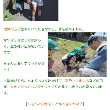
地域の方
に教えていただきながら、苗を植えました。
今年は５月にしては涼し
く、風も強い日が続いてい
ます。
ちゃんと育ってくれるかな
～？
お散歩がてら、ちょくちょく出かけて、
稲
や
さつまいも
などの苗
が、
大きくなっていく姿
をじっくりと見ていきたいと思っていま
す。
［
ちゃんと植えることができたかな？
］