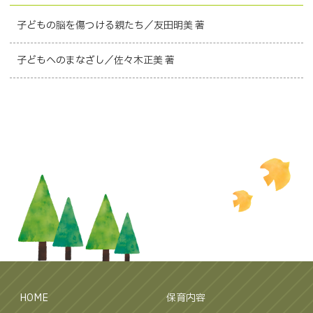
子どもの脳を傷つける親たち／友田明美 著
子どもへのまなざし／佐々木正美 著
HOME
保育内容