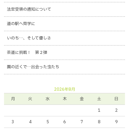
法定受領の通知について
道の駅へ見学に
いのち…、そして優しさ
茶道に挑戦！ 第２弾
園の近くで…出会った虫たち
2026年8月
月
火
水
木
金
土
日
1
2
3
4
5
6
7
8
9