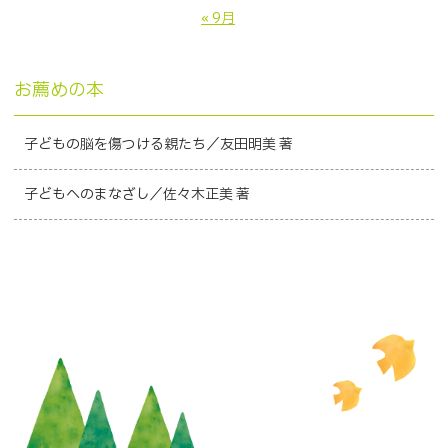
« 9月
お薦めの本
子どもの脳を傷つける親たち／友田明美 著
子どもへのまなざし／佐々木正美 著