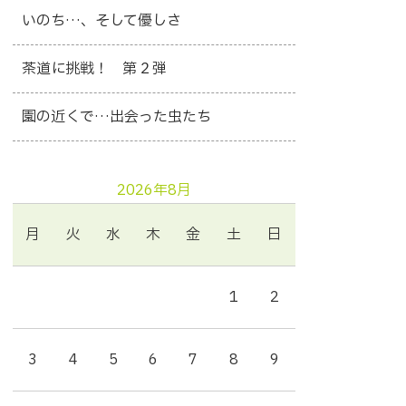
いのち…、そして優しさ
茶道に挑戦！ 第２弾
園の近くで…出会った虫たち
2026年8月
月
火
水
木
金
土
日
1
2
3
4
5
6
7
8
9