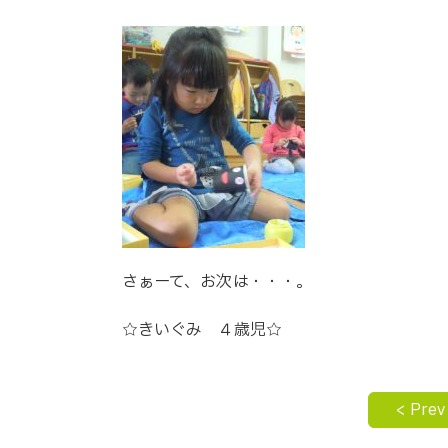
さぁーて、お次は・・・。
☆きいぐみ ４歳児☆
< Prev