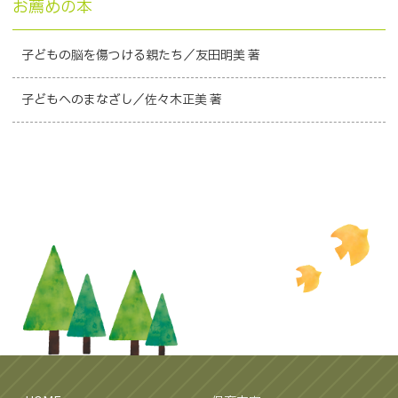
お薦めの本
子どもの脳を傷つける親たち／友田明美 著
子どもへのまなざし／佐々木正美 著