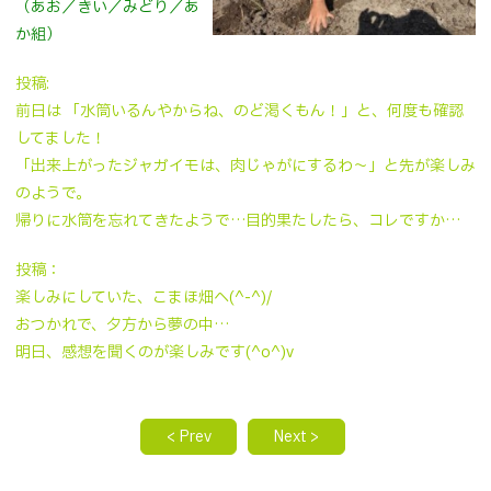
（あお／きい／みどり／あ
か組）
投稿:
前日は 「水筒いるんやからね、のど渇くもん！」と、何度も確認
してました！
「出来上がったジャガイモは、肉じゃがにするわ〜」と先が楽しみ
のようで。
帰りに水筒を忘れてきたようで…目的果たしたら、コレですか…
投稿：
楽しみにしていた、こまほ畑へ(^-^)/
おつかれで、夕方から夢の中…
明日、感想を聞くのが楽しみです(^o^)v
< Prev
Next >