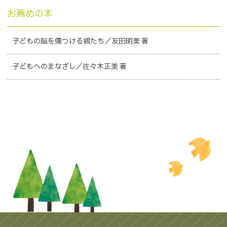
お薦めの本
子どもの脳を傷つける親たち／友田明美 著
子どもへのまなざし／佐々木正美 著