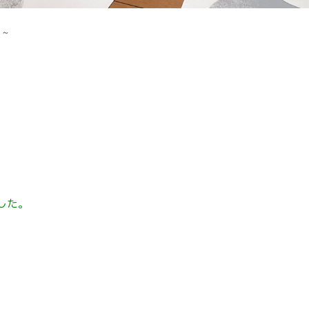
ロ～
～
した。