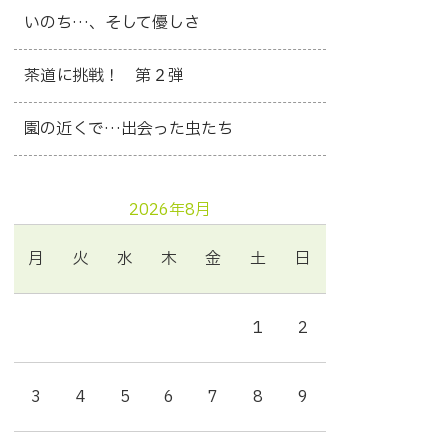
いのち…、そして優しさ
茶道に挑戦！ 第２弾
園の近くで…出会った虫たち
2026年8月
月
火
水
木
金
土
日
1
2
3
4
5
6
7
8
9