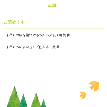
« 9月
お薦めの本
子どもの脳を傷つける親たち／友田明美 著
子どもへのまなざし／佐々木正美 著