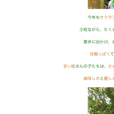
今年も
サクラ
小粒ながら、たく
散歩に出かけ、
甘酸
っぱく
きい組
さんの子たちは、
小
美味
しさ
と
優
し