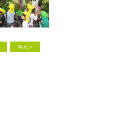
Next >