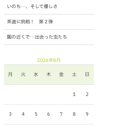
いのち…、そして優しさ
茶道に挑戦！ 第２弾
園の近くで…出会った虫たち
2026年8月
月
火
水
木
金
土
日
1
2
3
4
5
6
7
8
9