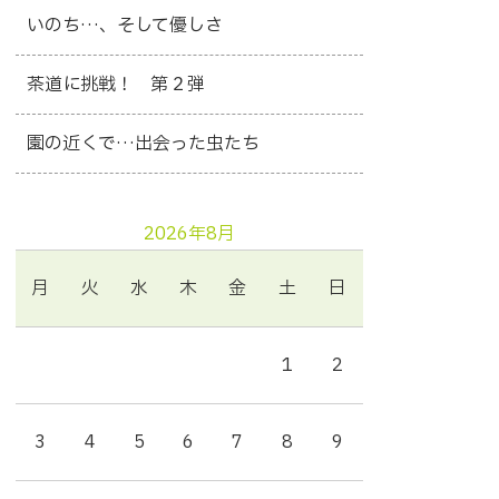
いのち…、そして優しさ
茶道に挑戦！ 第２弾
園の近くで…出会った虫たち
2026年8月
月
火
水
木
金
土
日
1
2
3
4
5
6
7
8
9