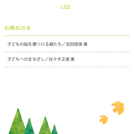
« 9月
お薦めの本
子どもの脳を傷つける親たち／友田明美 著
子どもへのまなざし／佐々木正美 著