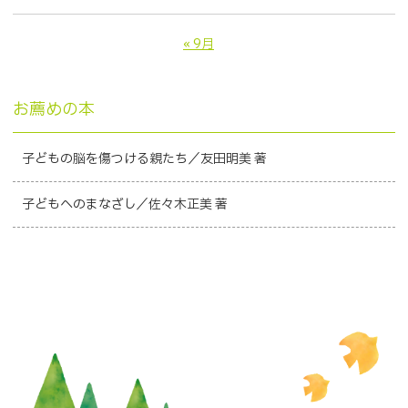
« 9月
お薦めの本
子どもの脳を傷つける親たち／友田明美 著
子どもへのまなざし／佐々木正美 著