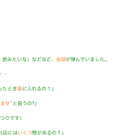
、飲みたいな」などなど、
会話
が弾んでいました。
・・
ったとき
袋
に入れるの？」
いませ
”と言うの?」
おつりです）
お店には
いくつ
物があるの？」