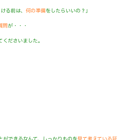
開ける前は、
何の準備
をしたらいいの？」
質問
が・・・
てくださいました。
とができるなんて、しっかりものを
見て考えている証