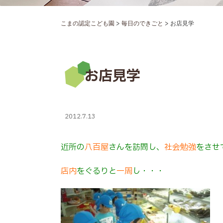
>
>
こまの認定こども園
毎日のできごと
お店見学
お店見学
2012.7.13
近所の
八百屋
さんを訪問し、
社会勉強
をさせ
店内
をぐるりと
一周
し・・・