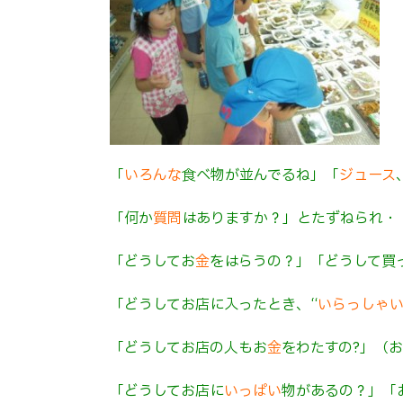
「
いろんな
食べ物が並んでるね」「
ジュース
「何か
質問
はありますか？」とたずねられ・
「どうしてお
金
をはらうの？」「どうして買
「どうしてお店に入ったとき、“
いらっしゃ
「どうしてお店の人もお
金
をわたすの?」（
「どうしてお店に
いっぱい
物があるの？」「