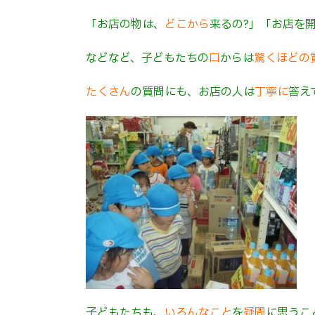
「お店の物は、
どこから
来るの?」「お店を
などなど、子どもたちの
口
からは
驚くほどの
たくさん
の質問にも、お店の人は
丁寧に
答え
子どもたちも、
いろんなこと
を
疑問
に思うこ