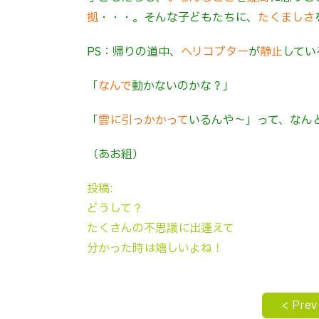
拠
・・・。そんな子どもたちに、
たくましさ
PS：帰りの道中、
ヘリコプター
が
静止
してい
「
なんで
動かないのかな？」
「
雲に
引
っかかって
いるんや～」って、なん
（あお組）
投稿:
どうして？
たくさんの不思議に出逢えて
分かった時は嬉しいよね！
< Prev