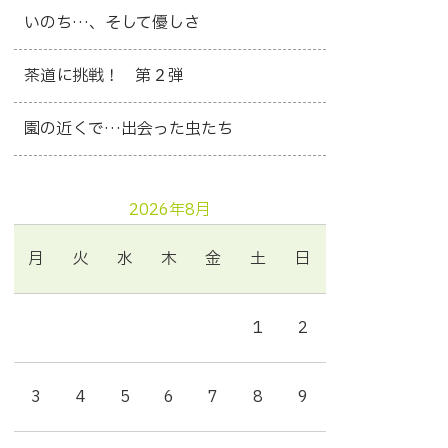
いのち…、そして優しさ
茶道に挑戦！ 第２弾
園の近くで…出会った虫たち
2026年8月
月
火
水
木
金
土
日
1
2
3
4
5
6
7
8
9