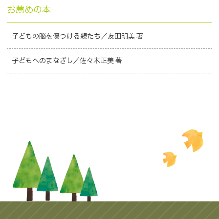
お薦めの本
子どもの脳を傷つける親たち／友田明美 著
子どもへのまなざし／佐々木正美 著